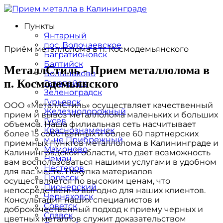
Пункты
Янтарный
пос. Волочаевское
Приём металлолома в п. Космодемьянского
Багратионовск
Балтийск
МеталлСтиль - Прием металлолома в
Большаково
п. Космодемьянского
Гвардейск
Зеленоградск
Гурьевск
ООО «МеталлСтиль» осуществляет качественный
Железнодорожный
прием и вывоз металлолома маленьких и больших
Гусев
объемов. Наша филиальная сеть насчитывает
Краснознаменск
более 15 собственных и более 60 партнерских
м-не Прибрежный
приемных пунктов металлолома в Калининграде и
Мамоново
Калининградской области, что дает возможность
Неман
вам воспользоваться нашими услугами в удобном
Нестеров
для вас месте. Покупка материалов
Полесск
осуществляется по высоким ценам, что
Пионерский
непосредственно выгодно для наших клиентов.
Черняховск
Консультация наших специалистов и
Советск
доброкачественный подход к приему черных и
Славск
цветных металлов служит доказательством