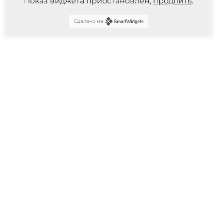
Показ виджета приостановлен,
продлить
.
Сделано на