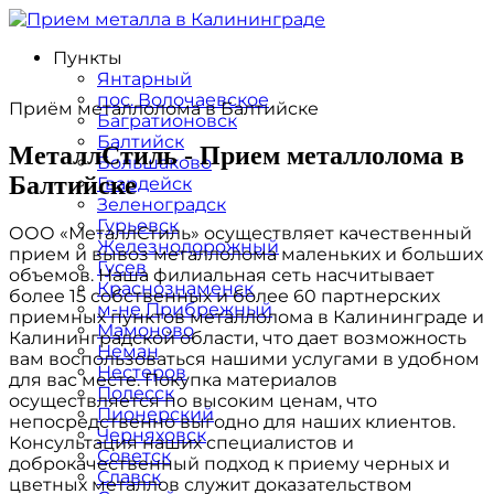
Пункты
Янтарный
пос. Волочаевское
Приём металлолома в Балтийске
Багратионовск
Балтийск
МеталлСтиль - Прием металлолома в
Большаково
Балтийске
Гвардейск
Зеленоградск
Гурьевск
ООО «МеталлСтиль» осуществляет качественный
Железнодорожный
прием и вывоз металлолома маленьких и больших
Гусев
объемов. Наша филиальная сеть насчитывает
Краснознаменск
более 15 собственных и более 60 партнерских
м-не Прибрежный
приемных пунктов металлолома в Калининграде и
Мамоново
Калининградской области, что дает возможность
Неман
вам воспользоваться нашими услугами в удобном
Нестеров
для вас месте. Покупка материалов
Полесск
осуществляется по высоким ценам, что
Пионерский
непосредственно выгодно для наших клиентов.
Черняховск
Консультация наших специалистов и
Советск
доброкачественный подход к приему черных и
Славск
цветных металлов служит доказательством