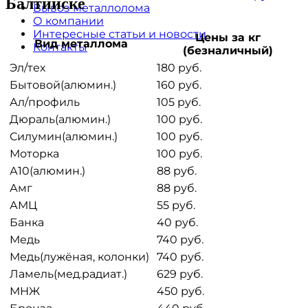
Балтийске
Вывоз металлолома
О компании
Интересные статьи и новости
Цены за кг
Вид металлома
Контакты
(безналичный)
Эл/тех
180 руб.
Бытовой(алюмин.)
160 руб.
Ал/профиль
105 руб.
Дюраль(алюмин.)
100 руб.
Силумин(алюмин.)
100 руб.
Моторка
100 руб.
А10(алюмин.)
88 руб.
Амг
88 руб.
АМЦ
55 руб.
Банка
40 руб.
Медь
740 руб.
Медь(лужёная, колонки)
740 руб.
Ламель(мед.радиат.)
629 руб.
МНЖ
450 руб.