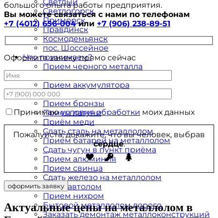
Светлый
большого опыта работы предприятия.
Светлогорск
Вы можете связаться с нами по телефонам
Приморск
+7 (4012) 656-004
или
+7 (906) 238-89-51
Правдинск
Космодемьянск
пос. Шоссейное
Что принимаем?
Оформите заявку прямо сейчас
Прием черного металла
Прием цветного металлолома
Прием аккумулятора
Приём радиаторов на автолом
Прием бронзы
Принимаю
условия обработки
моих данных
Прием латуни
Приём меди
Сдать сталь на металлолом
Пожалуйста, докажите, что вы человек, выбрав
Прием батарей на металлолом
сердце
.
Сдать чугун в пункт приёма
Прием алюминия
Прием свинца
Сдать железо на металлолом
Сдать автолом
Прием нихром
Бытовой металлолом дорого
Актуальные цены на металлолом в
Заказать демонтаж металлоконструкций