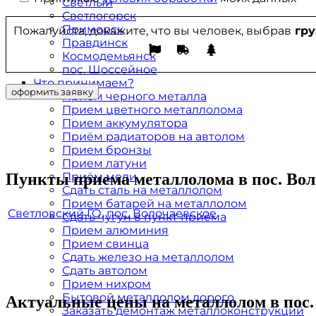
Светлый
Светлогорск
Приморск
Пожалуйста, докажите, что вы человек, выбрав
гру
Правдинск
Космодемьянск
пос. Шоссейное
Что принимаем?
Прием черного металла
Прием цветного металлолома
Прием аккумулятора
Приём радиаторов на автолом
Прием бронзы
Прием латуни
Пункты приема металлолома в пос. Вол
Приём меди
Сдать сталь на металлолом
Прием батарей на металлолом
Светловский ГО, пос. Волочаевское
Сдать чугун в пункт приёма
Прием алюминия
Прием свинца
Сдать железо на металлолом
Сдать автолом
Прием нихром
Бытовой металлолом дорого
Актуальные цены на металлолом в пос.
Заказать демонтаж металлоконструкций