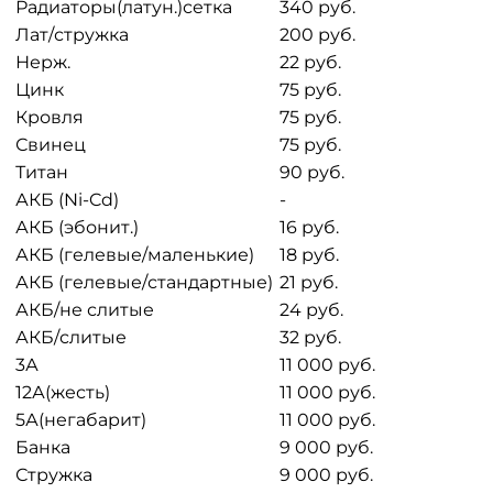
Радиаторы(латун.)сетка
340 руб.
Лат/стружка
200 руб.
Нерж.
22 руб.
Цинк
75 руб.
Кровля
75 руб.
Свинец
75 руб.
Титан
90 руб.
АКБ (Ni-Cd)
-
АКБ (эбонит.)
16 руб.
АКБ (гелевые/маленькие)
18 руб.
АКБ (гелевые/стандартные)
21 руб.
АКБ/не слитые
24 руб.
АКБ/слитые
32 руб.
3А
11 000 руб.
12А(жесть)
11 000 руб.
5А(негабарит)
11 000 руб.
Банка
9 000 руб.
Стружка
9 000 руб.