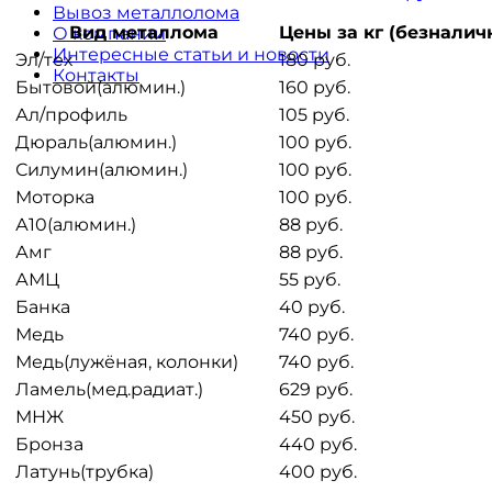
Вывоз металлолома
Вид металлома
Цены за кг (безналич
О компании
Интересные статьи и новости
Эл/тех
180 руб.
Контакты
Бытовой(алюмин.)
160 руб.
Ал/профиль
105 руб.
Дюраль(алюмин.)
100 руб.
Силумин(алюмин.)
100 руб.
Моторка
100 руб.
А10(алюмин.)
88 руб.
Амг
88 руб.
АМЦ
55 руб.
Банка
40 руб.
Медь
740 руб.
Медь(лужёная, колонки)
740 руб.
Ламель(мед.радиат.)
629 руб.
МНЖ
450 руб.
Бронза
440 руб.
Латунь(трубка)
400 руб.