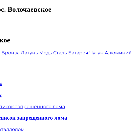
с. Волочаевское
кое
ы
Бронза
Латунь
Медь
Сталь
Батарея
Чугун
Алюмини
х
список запрещенного лома