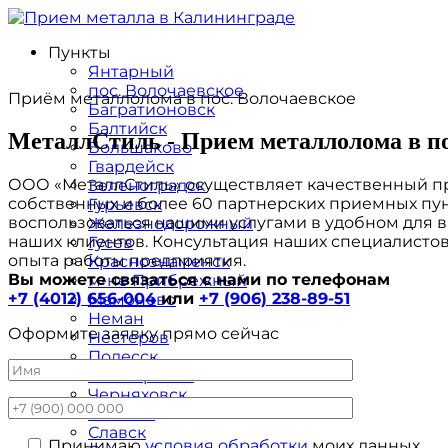
Пункты
Янтарный
пос. Волочаевское
Приём металлолома в пос. Волочаевское
Багратионовск
Балтийск
МеталлСтиль - Прием металлолома в по
Большаково
Гвардейск
ООО «МеталлСтиль» осуществляет качественный пр
Зеленоградск
собственных и более 60 партнерских приемных пун
Гурьевск
воспользоваться нашими услугами в удобном для в
Железнодорожный
наших клиентов. Консультация наших специалистов
Гусев
опыта работы предприятия.
Краснознаменск
Вы можете связаться с нами по телефонам
м-не Прибрежный
+7 (4012) 656-004
или
+7 (906) 238-89-51
Мамоново
Неман
Оформите заявку прямо сейчас
Нестеров
Полесск
Пионерский
Черняховск
Советск
Славск
Принимаю
условия обработки
моих данных