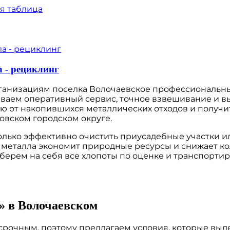
 - рециклинг
ганизациям поселка Волочаевское профессиональны
иваем оперативный сервис, точное взвешивание и в
ию от накопившихся металлических отходов и получ
овском городском округе.
олько эффективно очистить приусадебные участки и
 металла экономит природные ресурсы и снижает кол
ерем на себя все хлопоты по оценке и транспортиро
» в Волочаевском
рочным, поэтому предлагаем условия, которые выде