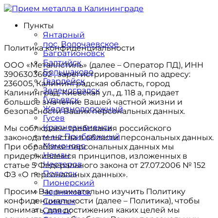
Пункты
Янтарный
пос. Волочаевское
Политика конфиденциальности
Багратионовск
Балтийск
ООО «Металлстиль» (далее – Оператор ПД), ИНН
Большаково
3906303602 , зарегистрированный по адресу:
Гвардейск
236005, Калининградская область, город
Зеленоградск
Калининград, Киевская ул., д. 118 а, придает
Гурьевск
большое значение Вашей частной жизни и
Железнодорожный
безопасности Ваших персональных данных.
Гусев
Краснознаменск
Мы соблюдаем требования российского
м-не Прибрежный
законодательства в области персональных данных.
Мамоново
При обработке персональных данных мы
Неман
придерживаемся принципов, изложенных в
Нестеров
статье 5 Федерального закона от 27.07.2006 № 152
Полесск
ФЗ «О персональных данных».
Пионерский
Просим Вас внимательно изучить Политику
Черняховск
конфиденциальности (далее – Политика), чтобы
Советск
понимать, для достижения каких целей мы
Славск